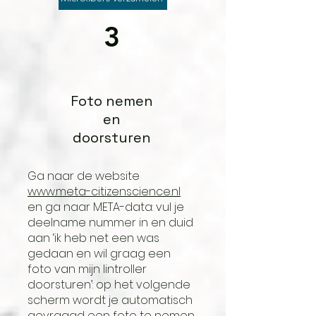
3
Foto nemen
en
doorsturen
Ga naar de website
www.meta-citizenscience.nl
en ga naar META-data: vul je
deelname nummer in en duid
aan ‘ik heb net een was
gedaan en wil graag een
foto van mijn lintroller
doorsturen’: op het volgende
scherm wordt je automatisch
gevraagd een foto te nemen