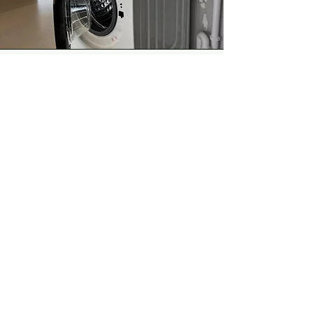
Sustainalab
Samen met SUSTAINALAB hebben
wij op juni 2024 een lab op Science
Park campus geopend waar
iedereen gratis hun was kan doen.
Jij wast jouw kleding en vult een
korte vragenlijst in en wij
verzamelen de vezels met een
filter dat aangesloten is op de
wasmachine in het lab.
Benieuwd naar hoe dit werkt en