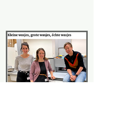
Eemlander
. De schrijver? Een
geëngageerde deelnemer van
META.