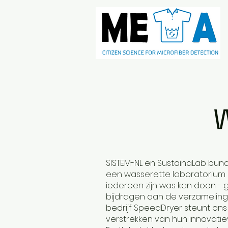
W
SISTEM-NL en SustainaLab bun
een wasserette laboratoriu
iedereen zijn was kan doen - gr
bijdragen aan de verzameling 
bedrijf SpeedDryer steunt on
verstrekken van hun innovati