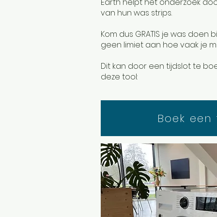
Earth helpt het onderzoek doo
van hun was strips.
Kom dus GRATIS je was doen bij 
geen limiet aan hoe vaak je 
Dit kan door een tijdslot te bo
deze tool:
Boek een t