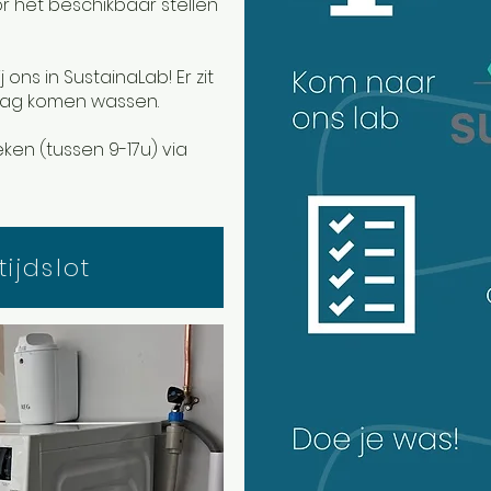
r het beschikbaar stellen
ons in SustainaLab! Er zit
mag komen wassen.
eken (tussen 9-17u) via
ijdslot