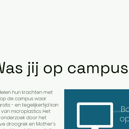
as jij op campu
delen hun krachten met
m op de campus waar
atis - en tegelijkertijd kan
van microplastics. Het
s onderzoek door het
eve droogrek en Mother's