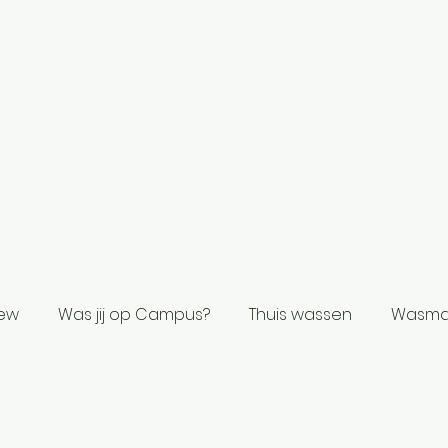
iew
Was jij op Campus?
Thuis wassen
Wasma